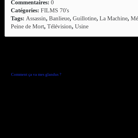
Commentaires:
0
Catégories:
FILMS 70's
Tags:
Assassin
,
Banlieue
,
Guillotine
,
La Machine
,
Mé
Peine de Mort
,
Télévision
,
Usine
Comments are closed.
←
Comment ça va mes glandus ?