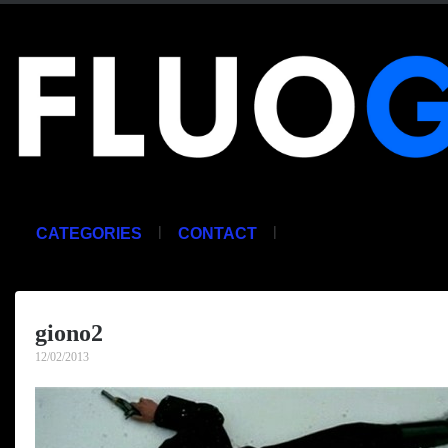
|
|
CATEGORIES
CONTACT
giono2
12/02/2013