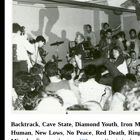
Backtrack
,
Cave State
,
Diamond Youth
,
Iron M
Human
,
New Lows
,
No Peace
,
Red Death
,
Rin