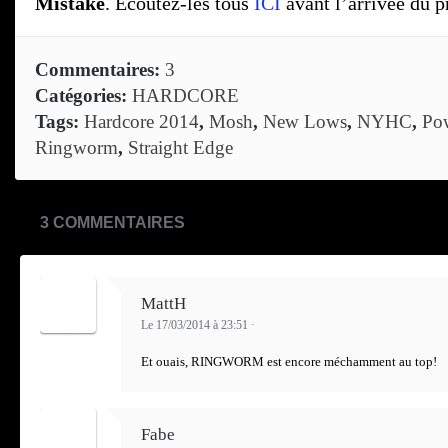
Mistake
. Écoutez-les tous
ICI
avant l’arrivée du p
Commentaires:
3
Catégories:
HARDCORE
Tags:
Hardcore 2014
,
Mosh
,
New Lows
,
NYHC
,
Po
Ringworm
,
Straight Edge
3 COMMENTAIRES
MattH
Le 17/03/2014 à 23:51
·
Et ouais, RINGWORM est encore méchamment au top!
Fabe