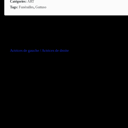
Catégories:
ART
Tags:
Funérailles
,
Guttuso
Comments are closed.
←
Actrices de gauche / Actrices de droite