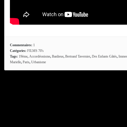
Commentaires:
1
Catégories:
FILMS 70's
Tags:
19ème
,
Accordéonisme
,
Banlieue
,
Bertrand Tavernier
,
Des Enfants Gâtés
,
Immeu
Marielle
,
Paris
,
Urbanisme