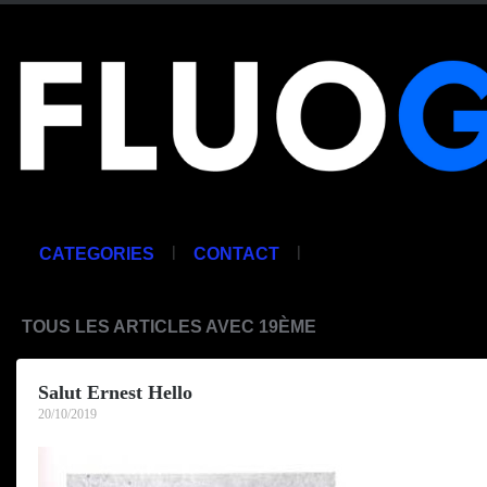
|
|
CATEGORIES
CONTACT
TOUS LES ARTICLES AVEC 19ÈME
Salut Ernest Hello
20/10/2019