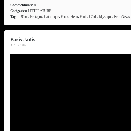
Commentaires:
0
Catégories:
LITTERATURE
Tags:
19ème
,
Bretagne
,
Catholique
,
Ernest Hello
,
Froid
,
Génie
,
Mystique
,
RetroNews
Paris Jadis
31/03/2016