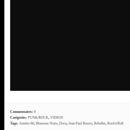
Commentaires:
0
Catégories:
PUNK/ROCK
,
VIDEOS
Tags:
Années 60
,
Blousons Noirs
,
Docu
,
Jean-Paul Bourre
,
Rebelles
,
Rock'n'Roll