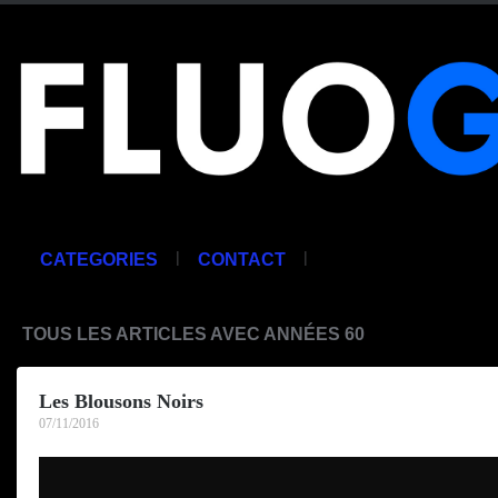
|
|
CATEGORIES
CONTACT
TOUS LES ARTICLES AVEC ANNÉES 60
Les Blousons Noirs
07/11/2016