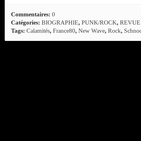
Commentaires:
0
Catégories:
BIOGRAPHIE
,
PUNK/ROCK
,
REVUE
Tags:
Calamités
,
France80
,
New Wave
,
Rock
,
Schno