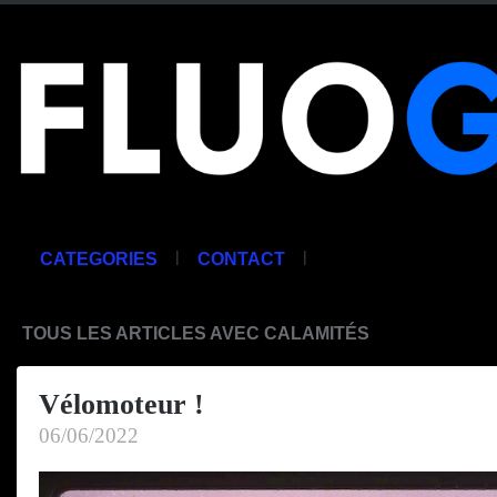
|
|
CATEGORIES
CONTACT
TOUS LES ARTICLES AVEC CALAMITÉS
Vélomoteur !
06/06/2022