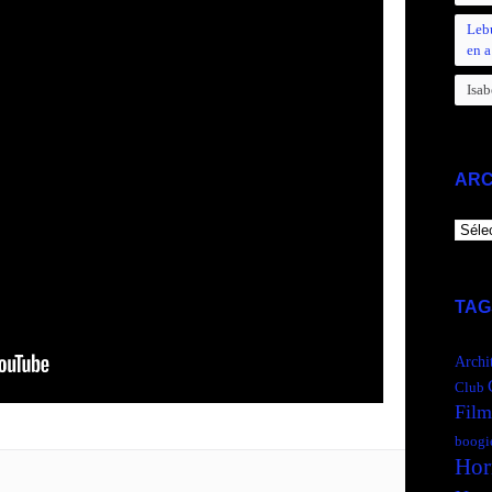
Leb
en a
Isab
ARC
ARCH
TAG
Archi
Club
Film
boogi
Hor