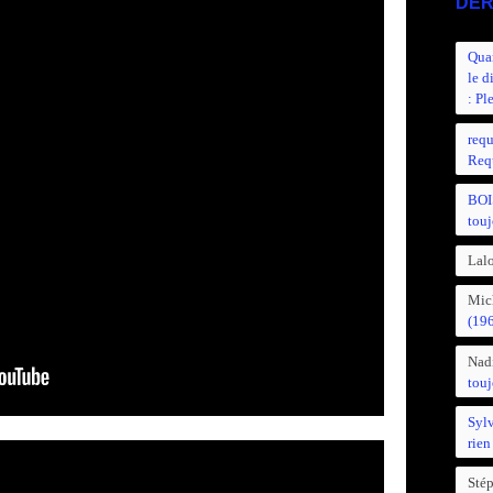
DER
Quan
le d
: Pl
requ
Requ
BOI
touj
Lalo
Mic
(19
Nad
touj
Syl
rien
Sté