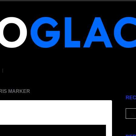
|
HRIS MARKER
RE