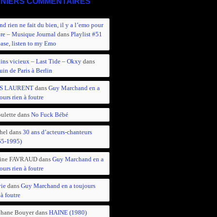
NIERS COMMENTAIRES
d rien ne fait du bien, il y a l’emo pour
ire – Musique Journal
dans
Playlist #51
ease, listen to my Emo
ins vicieux – Last Tide – Okxy
dans
in de Paris à Berlin
S LAURENT
dans
Guy Marchand en a
ours rien à foutre
ulette
dans
No Fuck Bébé
hel
dans
30 ans d’acteurs-chanteurs
65-1995)
ine FAVRAUD
dans
Guy Marchand en a
ours rien à foutre
vie
dans
Guy Marchand en a toujours
 à foutre
phane Bouyer
dans
HAINE (1980)