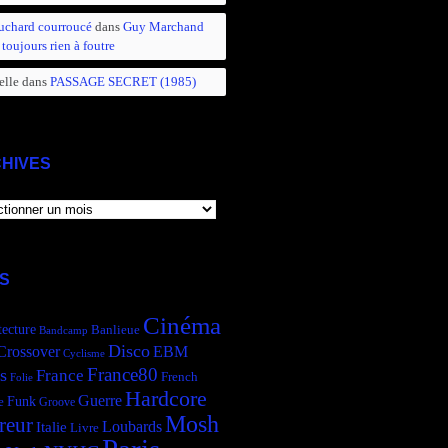
uchard courroucé
dans
Guy Marchand
 toujours rien à foutre
elle
dans
PASSAGE SECRET (1985)
HIVES
IVES
S
Cinéma
tecture
Banlieue
Bandcamp
Disco
Crossover
EBM
Cyclisme
France80
s
France
French
Folie
Hardcore
Guerre
Funk
e
Groove
Mosh
reur
Italie
Loubards
Livre