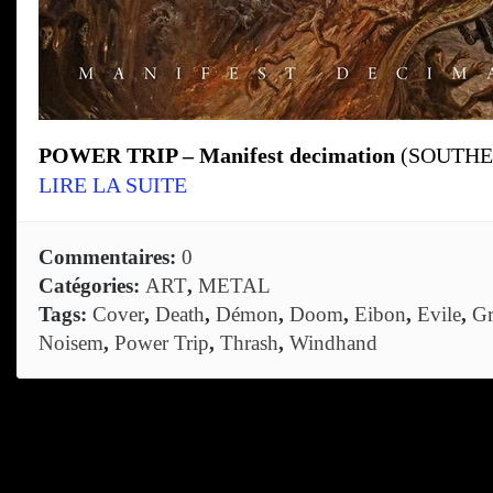
POWER TRIP – Manifest decimation
(SOUTHE
LIRE LA SUITE
Commentaires:
0
Catégories:
ART
,
METAL
Tags:
Cover
,
Death
,
Démon
,
Doom
,
Eibon
,
Evile
,
G
Noisem
,
Power Trip
,
Thrash
,
Windhand