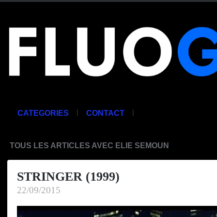
|
|
CATEGORIES
CONTACT
TOUS LES ARTICLES AVEC ELIE SEMOUN
STRINGER (1999)
22/09/2015