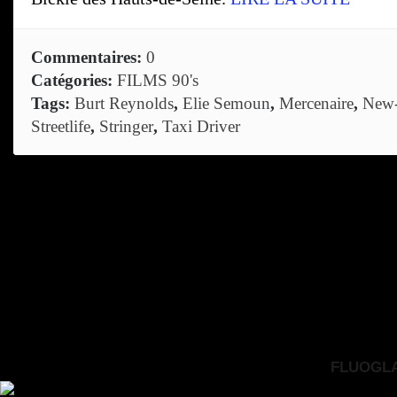
Commentaires:
0
Catégories:
FILMS 90's
Tags:
Burt Reynolds
,
Elie Semoun
,
Mercenaire
,
New
Streetlife
,
Stringer
,
Taxi Driver
FLUOGLAC