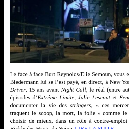
Le face à face Burt Reynolds/Elie Semoun, vous e
Biedermann lui se l’est payé, en direct, à New Yo
Driver
, 15 ans avant
Night Call
, le réal (entre au
épisodes d’
Extrême Limite
,
Julie Lescaut
et
Fem
documenter la vie des
stringers
, « ces mercen
traquent le scoop, la mort, la folie » comme le d
choisir de mieux, dans un rôle à contre-emploi 
Bickle des Hauts-de-Seine.
LIRE LA SUITE