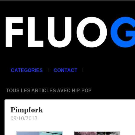
|
|
CATEGORIES
CONTACT
TOUS LES ARTICLES AVEC HIP-POP
Pimpfork
09/10/2013