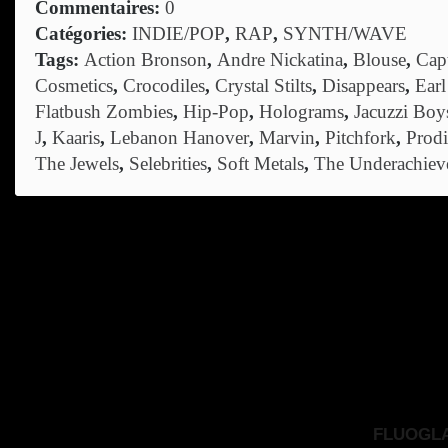
Commentaires:
0
Catégories:
INDIE/POP
,
RAP
,
SYNTH/WAVE
Tags:
Action Bronson
,
Andre Nickatina
,
Blouse
,
Cap
Cosmetics
,
Crocodiles
,
Crystal Stilts
,
Disappears
,
Earl
Flatbush Zombies
,
Hip-Pop
,
Holograms
,
Jacuzzi Boy
J
,
Kaaris
,
Lebanon Hanover
,
Marvin
,
Pitchfork
,
Prod
The Jewels
,
Selebrities
,
Soft Metals
,
The Underachiev
FLUOGLAC