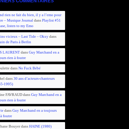
NIERS COMMENTAIRES
d rien ne fait du bien, il y a l’emo pour
ire – Musique Journal
dans
Playlist #51
ease, listen to my Emo
ins vicieux – Last Tide – Okxy
dans
in de Paris à Berlin
S LAURENT
dans
Guy Marchand en a
ours rien à foutre
ulette
dans
No Fuck Bébé
hel
dans
30 ans d’acteurs-chanteurs
65-1995)
ine FAVRAUD
dans
Guy Marchand en a
ours rien à foutre
vie
dans
Guy Marchand en a toujours
 à foutre
phane Bouyer
dans
HAINE (1980)