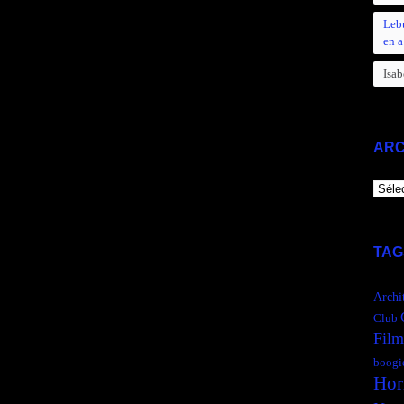
Leb
en a
Isab
ARC
ARCH
TAG
Archi
Club
Film
boogi
Hor