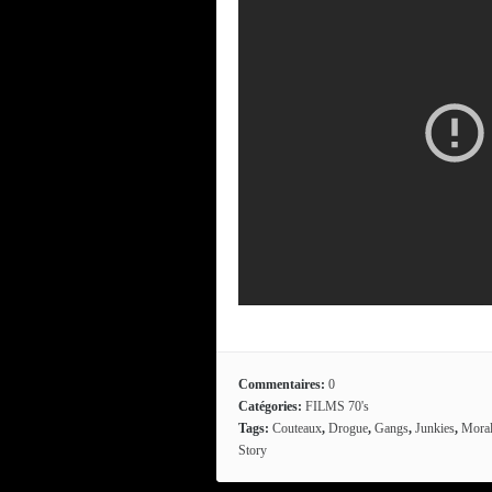
Commentaires:
0
Catégories:
FILMS 70's
Tags:
Couteaux
,
Drogue
,
Gangs
,
Junkies
,
Mora
Story