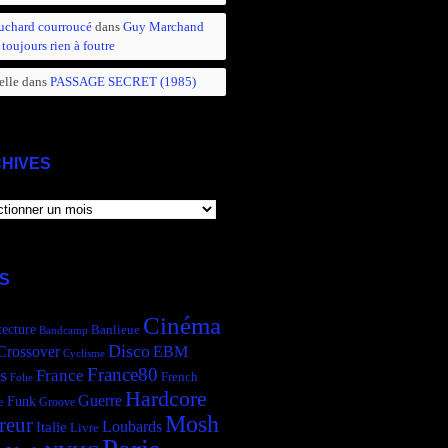
uchard courroucé
dans
Guy Marchand
 toujours rien à foutre
elle
dans
PASSAGE SECRET (1985)
HIVES
IVES
S
Cinéma
tecture
Banlieue
Bandcamp
Disco
Crossover
EBM
Cyclisme
France80
s
France
French
Folie
Hardcore
Guerre
Funk
e
Groove
Mosh
reur
Italie
Loubards
Livre