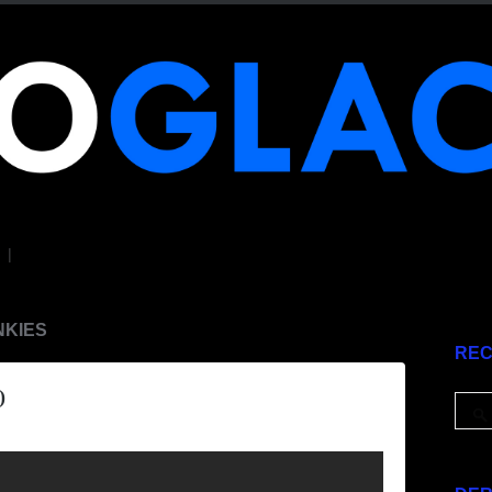
|
NKIES
RE
)