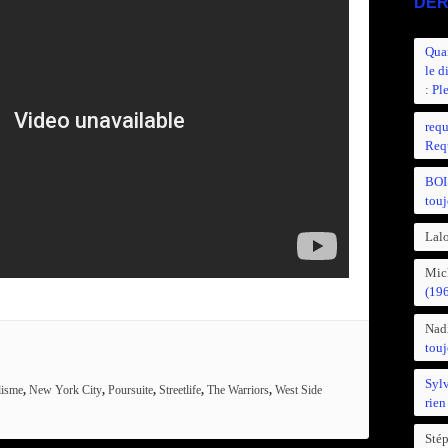
DER
Quan
le d
: Pl
requ
Requ
BOI
touj
Lalo
Mic
(19
Nad
touj
Syl
lisme
,
New York City
,
Poursuite
,
Streetlife
,
The Warriors
,
West Side
rien
Sté