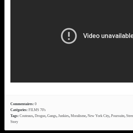
Commentaires:
0
Catégories:
FILMS 70's
Tags:
Couteaux
,
Drogue
,
Gangs
,
Junkies
,
Moralisme
,
New York City
,
Poursuite
,
Stree
Story