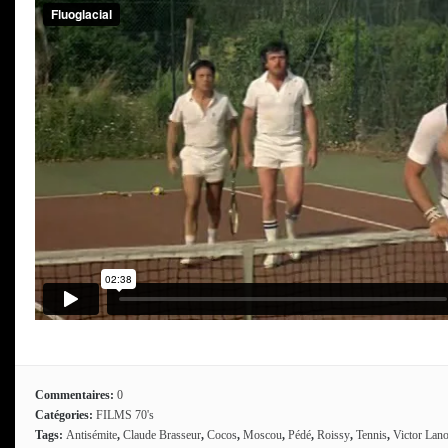
Commentaires:
0
Catégories:
FILMS 70's
Tags:
Antisémite
,
Claude Brasseur
,
Cocos
,
Moscou
,
Pédé
,
Roissy
,
Tennis
,
Victor Lan