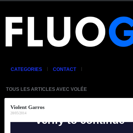
|
|
CATEGORIES
CONTACT
TOUS LES ARTICLES AVEC VOLÉE
Violent Garros
28/05/2014