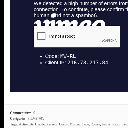
Commentaires:
0
Catégories:
FILMS 70's
Tags:
Antisémite
,
Claude Brasseur
,
Cocos
,
Moscou
,
Pédé
,
Roissy
,
Tennis
,
Victor Lan