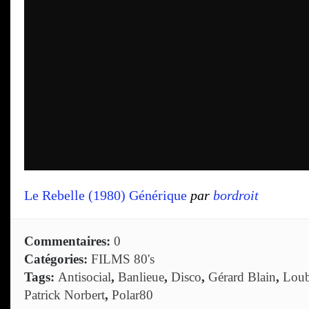
Le Rebelle (1980) Générique
par
bordroit
Commentaires:
0
Catégories:
FILMS 80's
Tags:
Antisocial
,
Banlieue
,
Disco
,
Gérard Blain
,
Loub
Patrick Norbert
,
Polar80