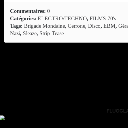
Commentaires:
0
Catégories:
ELECTRO/TECHNO
,
FILMS 70's
Tags:
Brigade Mondaine
,
Cerrone
,
Disco
,
EBM
,
Géra
Nazi
,
Sleaze
,
Strip-Tease
FLUOGLAC