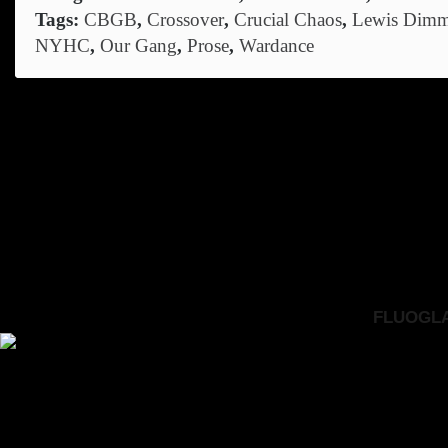
Tags:
CBGB
,
Crossover
,
Crucial Chaos
,
Lewis Dimm
NYHC
,
Our Gang
,
Prose
,
Wardance
FLUOGLAC