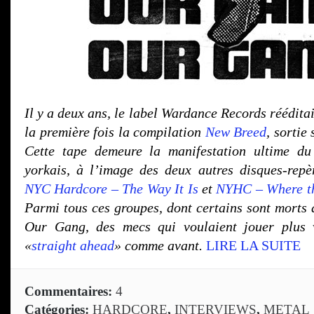
Il y a deux ans, le label Wardance Records rééditai
la première fois la compilation
New Breed
, sortie
Cette tape demeure la manifestation ultime d
yorkais, à l’image des deux autres disques-repè
NYC Hardcore – The Way It Is
et
NYHC – Where th
Parmi tous ces groupes, dont certains sont morts d
Our Gang, des mecs qui voulaient jouer plus v
«
straight ahead
» comme avant.
LIRE LA SUITE
Commentaires:
4
Catégories:
HARDCORE
,
INTERVIEWS
,
METAL