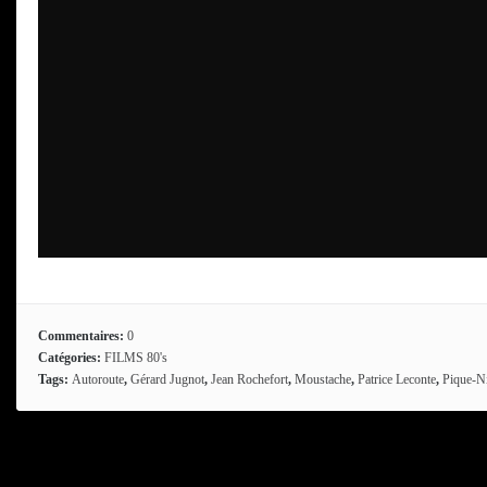
Commentaires:
0
Catégories:
FILMS 80's
Tags:
Autoroute
,
Gérard Jugnot
,
Jean Rochefort
,
Moustache
,
Patrice Leconte
,
Pique-N