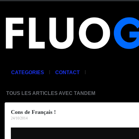
|
|
CATEGORIES
CONTACT
TOUS LES ARTICLES AVEC TANDEM
Cons de Français !
24/10/2014