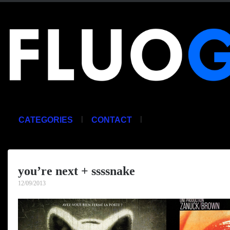
|
|
CATEGORIES
CONTACT
you’re next + ssssnake
12/09/2013