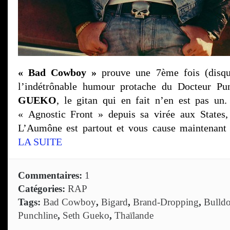
« Bad Cowboy »
prouve une 7ème fois (disqu
l’indétrônable humour protache du Docteur Pu
GUEKO
, le gitan qui en fait n’en est pas un
« Agnostic Front » depuis sa virée aux States
L’Aumône est partout et vous cause maintenant
LA SUITE
Commentaires:
1
Catégories:
RAP
Tags:
Bad Cowboy
,
Bigard
,
Brand-Dropping
,
Bulldo
Punchline
,
Seth Gueko
,
Thaïlande