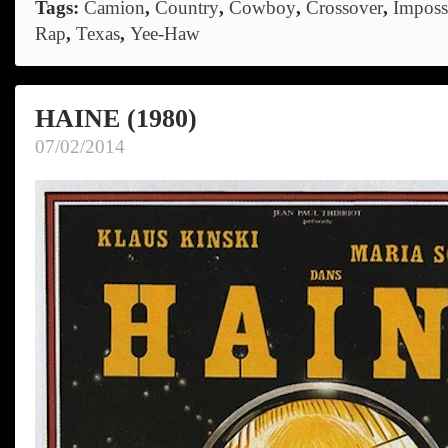
Tags:
Camion
,
Country
,
Cowboy
,
Crossover
,
Imposs
Rap
,
Texas
,
Yee-Haw
HAINE (1980)
07/02/2014