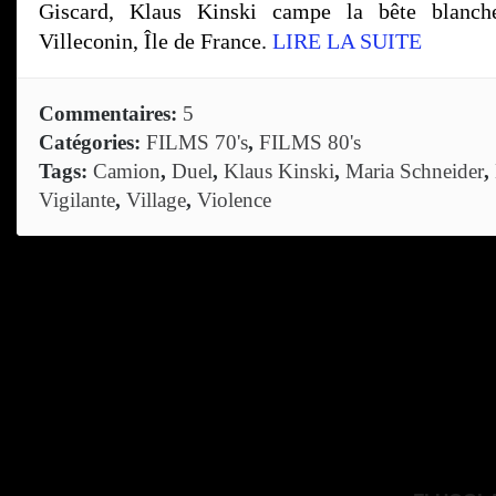
Giscard, Klaus Kinski campe la bête blanch
Villeconin, Île de France.
LIRE LA SUITE
Commentaires:
5
Catégories:
FILMS 70's
,
FILMS 80's
Tags:
Camion
,
Duel
,
Klaus Kinski
,
Maria Schneider
,
Vigilante
,
Village
,
Violence