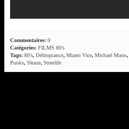
Commentaires:
0
Catégories:
FILMS 80's
Tags:
80's
,
Délinquance
,
Miami Vice
,
Michael Mann
Punks
,
Sleaze
,
Streelife