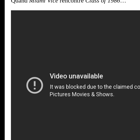
Quand
Miami Vice
rencontre
Class of 1986
…