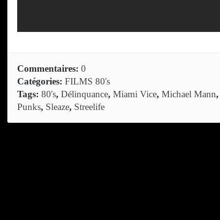
Commentaires:
0
Catégories:
FILMS 80's
Tags:
80's
,
Délinquance
,
Miami Vice
,
Michael Mann
Punks
,
Sleaze
,
Streelife