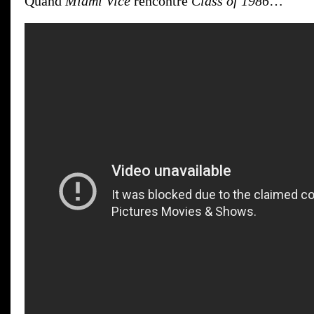
Quand
Miami Vice
rencontre
Class of 1986
…