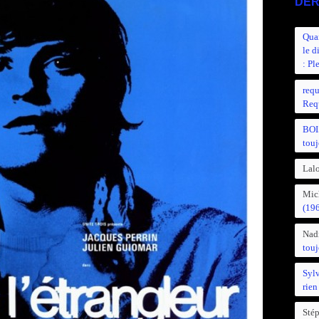
DER
Quan
le d
: Pl
requ
Requ
BOI
touj
Lalo
Mic
(19
Nad
touj
Syl
rien
Sté