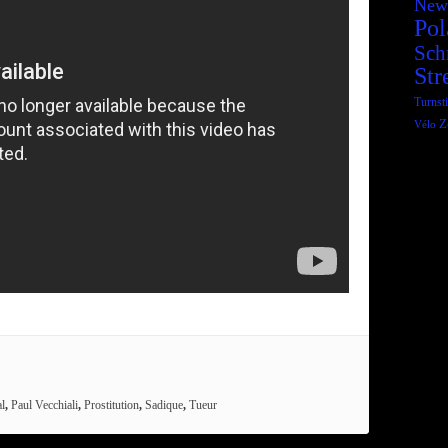
New
Pol
Sch
Str
Turnsti
Z
Vélo
l
,
Paul Vecchiali
,
Prostitution
,
Sadique
,
Tueur