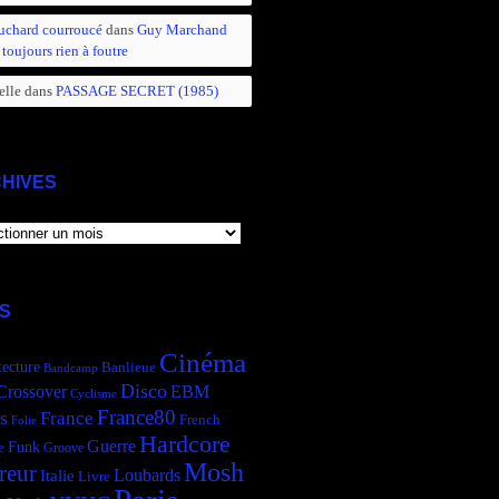
uchard courroucé
dans
Guy Marchand
 toujours rien à foutre
elle
dans
PASSAGE SECRET (1985)
HIVES
IVES
S
Cinéma
tecture
Banlieue
Bandcamp
Disco
Crossover
EBM
Cyclisme
France80
s
France
French
Folie
Hardcore
Guerre
Funk
e
Groove
Mosh
reur
Italie
Loubards
Livre