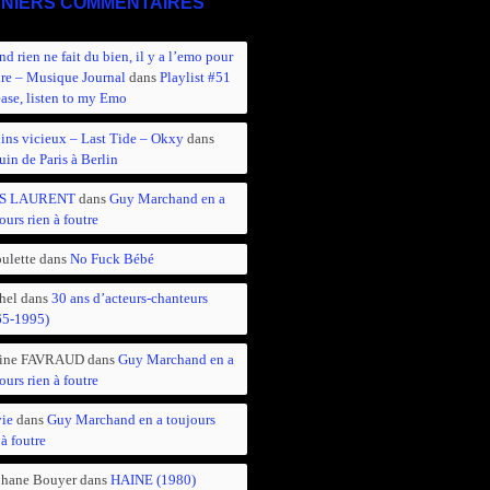
NIERS COMMENTAIRES
d rien ne fait du bien, il y a l’emo pour
ire – Musique Journal
dans
Playlist #51
ease, listen to my Emo
ins vicieux – Last Tide – Okxy
dans
in de Paris à Berlin
S LAURENT
dans
Guy Marchand en a
ours rien à foutre
ulette
dans
No Fuck Bébé
hel
dans
30 ans d’acteurs-chanteurs
65-1995)
ine FAVRAUD
dans
Guy Marchand en a
ours rien à foutre
vie
dans
Guy Marchand en a toujours
 à foutre
phane Bouyer
dans
HAINE (1980)