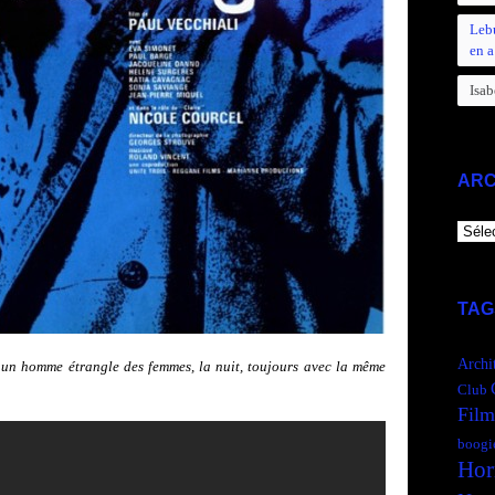
Leb
en a
Isab
ARC
ARCH
TAG
Archi
un homme étrangle des femmes, la nuit, toujours avec la même
Club
Film
boogi
Hor