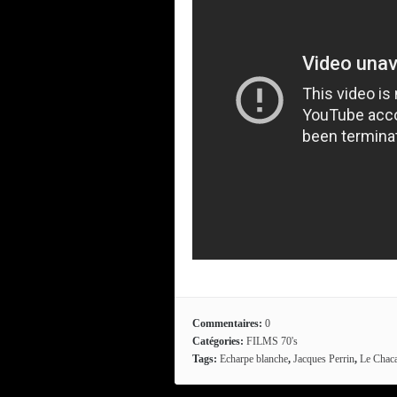
Commentaires:
0
Catégories:
FILMS 70's
Tags:
Echarpe blanche
,
Jacques Perrin
,
Le Chaca