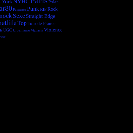
Paris
NYHC
-York
Polar
ar80
Punk
Rock
RIP
Puissance
Sexe
nock
Straight Edge
eetlife
Top
Tour de France
Violence
UGC
le
Urbanisme
Vigilante
one