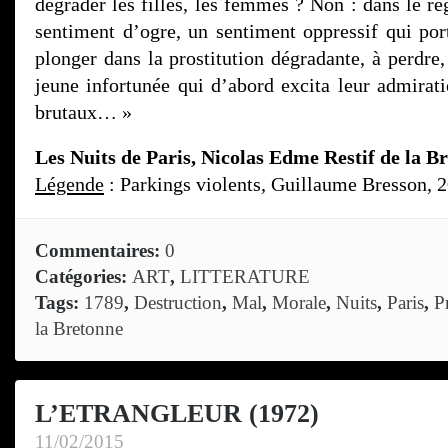
dégrader les filles, les femmes ? Non : dans le ré
sentiment d’ogre, un sentiment oppressif qui port
plonger dans la prostitution dégradante, à perdre,
jeune infortunée qui d’abord excita leur admirati
brutaux… »
Les Nuits de Paris, Nicolas Edme Restif de la B
Légende
: Parkings violents, Guillaume Bresson, 
Commentaires:
0
Catégories:
ART
,
LITTERATURE
Tags:
1789
,
Destruction
,
Mal
,
Morale
,
Nuits
,
Paris
,
P
la Bretonne
L’ETRANGLEUR (1972)
11/02/2015