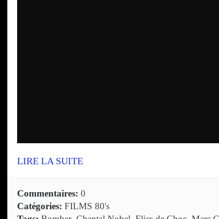
LIRE LA SUITE
Commentaires:
0
Catégories:
FILMS 80's
Tags:
Bomber
,
Chantal Nobel
,
Flics de Choc
,
Marc C