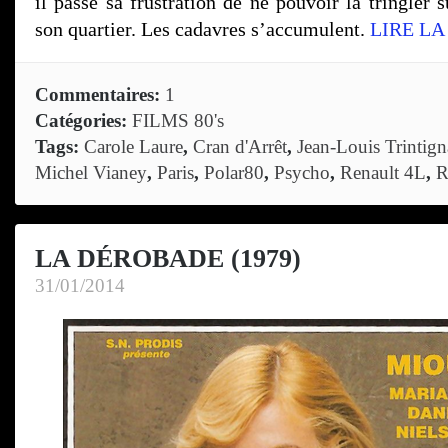
il passe sa frustration de ne pouvoir la tringler s
son quartier. Les cadavres s’accumulent.
LIRE LA
Commentaires:
1
Catégories:
FILMS 80's
Tags:
Carole Laure
,
Cran d'Arrêt
,
Jean-Louis Trintign
Michel Vianey
,
Paris
,
Polar80
,
Psycho
,
Renault 4L
,
R
LA DÉROBADE (1979)
31/01/2014