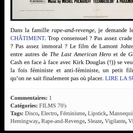
Dans la famille
rape-and-revenge
, je demande 
CHÂTIMENT
. Trop consensuel ? Pas assez crade
? Pas assez immoral ? Le film de Lamont Johnso
entre autres de
The Last American Hero
et de
G
Cash en face à face avec Kirk Douglas (!)) se veut
la fois féministe et anti-féministe, un petit fil
qu’on ne sait finalement pas où placer.
LIRE LA S
Commentaires:
1
Catégories:
FILMS 70's
Tags:
Disco
,
Electro
,
Féminisme
,
Lipstick
,
Mannequi
Hemingway
,
Rape-and-Revenge
,
Sleaze
,
Vigilante
,
V