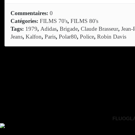
Commentaires:
0
Catégories:
FILMS 70's
,
FILMS 80's
Tags:
1979
,
Adidas
,
Brigade
,
Claude Brasseur
,
Jean-
Jeans
,
Kalfon
,
Paris
,
Polar80
,
Police
,
Robin Davis
FLUOGLAC