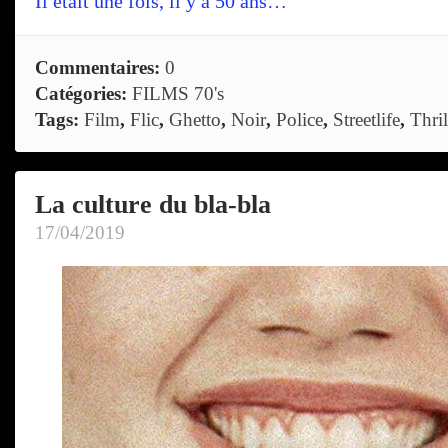
Il était une fois, il y a 50 ans…
Commentaires:
0
Catégories:
FILMS 70's
Tags:
Film
,
Flic
,
Ghetto
,
Noir
,
Police
,
Streetlife
,
Thril
La culture du bla-bla
17/04/2019