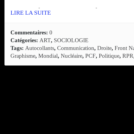
LIRE LA SUITE
Commentaires:
0
Catégories:
ART
,
SOCIOLOGIE
Tags:
Autocollants
,
Communication
,
Droite
,
Front Na
Graphisme
,
Mondial
,
Nucléaire
,
PCF
,
Politique
,
RPR