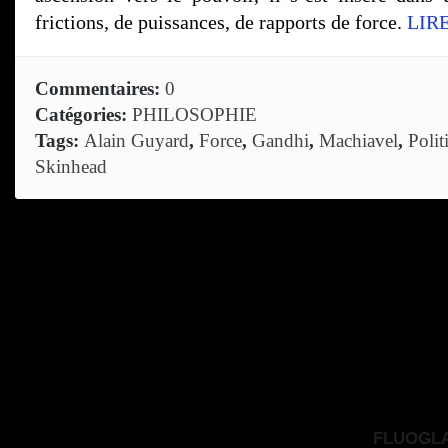
frictions, de puissances, de rapports de force.
LIR
Commentaires:
0
Catégories:
PHILOSOPHIE
Tags:
Alain Guyard
,
Force
,
Gandhi
,
Machiavel
,
Polit
Skinhead
FLUOGLAC