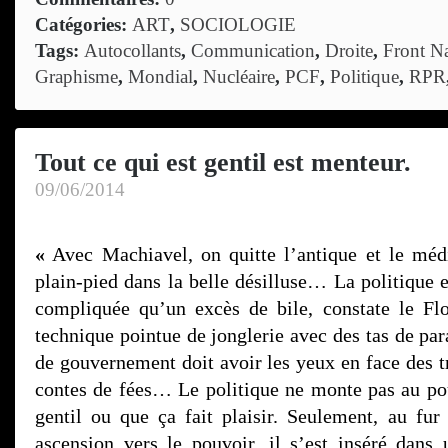
Catégories:
ART
,
SOCIOLOGIE
Tags:
Autocollants
,
Communication
,
Droite
,
Front Na
Graphisme
,
Mondial
,
Nucléaire
,
PCF
,
Politique
,
RPR
Tout ce qui est gentil est menteur.
09/06/2014
«
Avec Machiavel, on quitte l’antique et le méd
plain-pied dans la belle désilluse… La politique
compliquée qu’un excès de bile, constate le Flo
technique pointue de jonglerie avec des tas de pa
de gouvernement doit avoir les yeux en face des tr
contes de fées… Le politique ne monte pas au pou
gentil ou que ça fait plaisir. Seulement, au fu
ascension vers le pouvoir, il s’est inséré dan