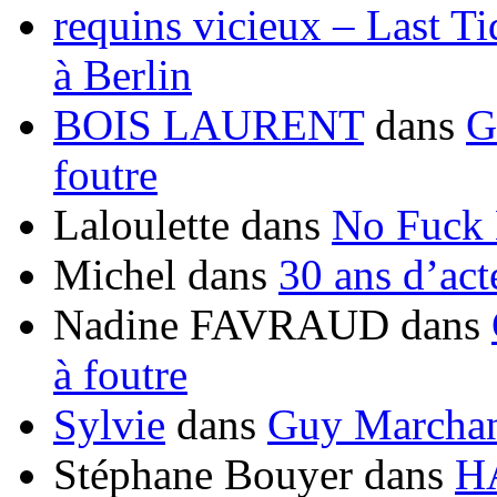
requins vicieux – Last T
à Berlin
BOIS LAURENT
dans
G
foutre
Laloulette
dans
No Fuck
Michel
dans
30 ans d’ac
Nadine FAVRAUD
dans
à foutre
Sylvie
dans
Guy Marchand
Stéphane Bouyer
dans
H