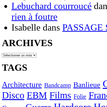
Lebuchard courroucé
da
rien à foutre
Isabelle
dans
PASSAGE 
ARCHIVES
ARCHIVES
TAGS
Architecture
Banlieue
Bandcamp
Disco
Films
EBM
Fran
Folie
Hardcore