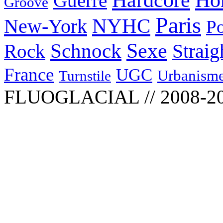
Ho
Guerre
Groove
Paris
NYHC
New-York
Po
Schnock
Sexe
Straig
Rock
France
UGC
Urbanism
Turnstile
FLUOGLACIAL // 2008-2