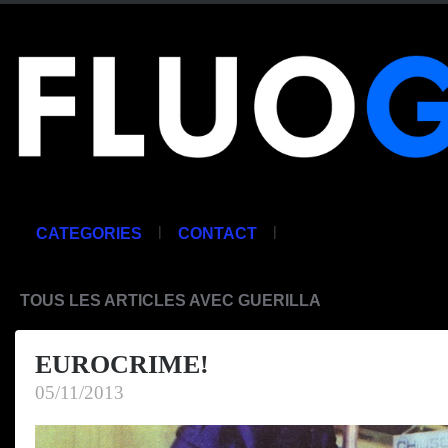
|
|
CATEGORIES
CONTACT
TOUS LES ARTICLES AVEC GUERILLA
EUROCRIME!
05/11/2013