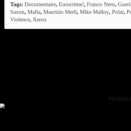
Tags:
Documentaire
,
Eurocrime!
,
Franco Nero
,
Gueri
Saxon
,
Mafia
,
Maurizio Merli
,
Mike Malloy
,
Polar
,
Po
Violence
,
Xerox
FLUOGLAC