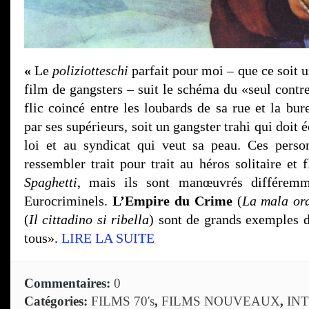
«
Le
poliziotteschi
parfait pour moi – que ce soit u
film de gangsters – suit le schéma du «seul contre
flic coincé entre les loubards de sa rue et la bu
par ses supérieurs, soit un gangster trahi qui doit é
loi et au syndicat qui veut sa peau. Ces perso
ressembler trait pour trait au héros solitaire et
Spaghetti
, mais ils sont manœuvrés différemm
Eurocriminels.
L’Empire du Crime
(
La mala or
(
Il cittadino si ribella
) sont de grands exemples d
tous».
LIRE LA SUITE
Commentaires:
0
Catégories:
FILMS 70's
,
FILMS NOUVEAUX
,
IN