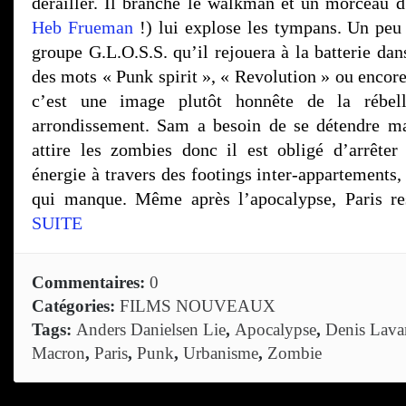
dérailler. Il branche le walkman et un morceau
Heb Frueman
!) lui explose les tympans. Un peu p
groupe G.L.O.S.S. qu’il rejouera à la batterie da
des mots « Punk spirit », « Revolution » ou encore
c’est une image plutôt honnête de la rébel
arrondissement. Sam a besoin de se détendre ma
attire les zombies donc il est obligé d’arrête
énergie à travers des footings inter-appartements, 
qui manque. Même après l’apocalypse, Paris re
SUITE
Commentaires:
0
Catégories:
FILMS NOUVEAUX
Tags:
Anders Danielsen Lie
,
Apocalypse
,
Denis Lava
Macron
,
Paris
,
Punk
,
Urbanisme
,
Zombie