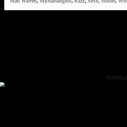
Matt Warren
,
Michaelangelo
,
Razz
,
Sexe
,
Sunset
,
Whi
FLUOGLAC