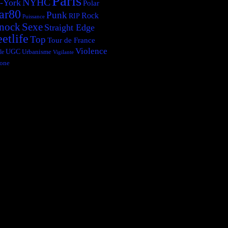
Paris
NYHC
-York
Polar
ar80
Punk
Rock
RIP
Puissance
Sexe
nock
Straight Edge
eetlife
Top
Tour de France
Violence
UGC
le
Urbanisme
Vigilante
one