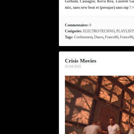
Gotham, Cassagne, Kova Rea, Laurent Garn
mix, sans new beat et (presque) sans rap ! 
Commentaires:
0
Catégories:
ELECTRO/TECHNO
,
PLAYLIST
Tags:
Confinement
,
Dance
,
France80
,
France90
Crisis Movies
01/04/2020