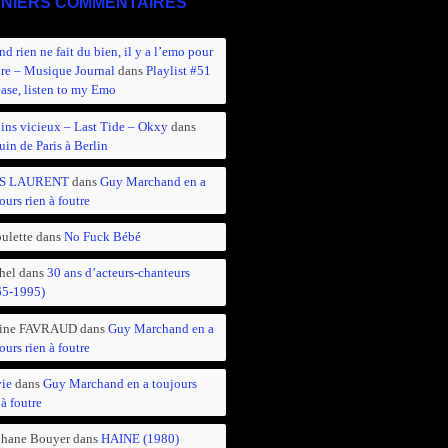
NIERS COMMENTAIRES
d rien ne fait du bien, il y a l’emo pour
ire – Musique Journal
dans
Playlist #51
ease, listen to my Emo
ins vicieux – Last Tide – Okxy
dans
in de Paris à Berlin
S LAURENT
dans
Guy Marchand en a
ours rien à foutre
ulette
dans
No Fuck Bébé
hel
dans
30 ans d’acteurs-chanteurs
65-1995)
ine FAVRAUD
dans
Guy Marchand en a
ours rien à foutre
vie
dans
Guy Marchand en a toujours
 à foutre
phane Bouyer
dans
HAINE (1980)