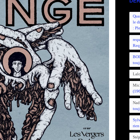
DER
Quan
le d
: Pl
requ
Requ
BOI
touj
Lalo
Mic
(19
Nad
touj
Syl
rien
Sté