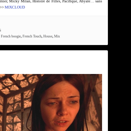
ier, Micky Milan, Histoire de Filles, Pacifique, Abyale… sans
>>>
MIXCLOUD
S
,
French boogie
,
French Touch
,
House
,
Mix