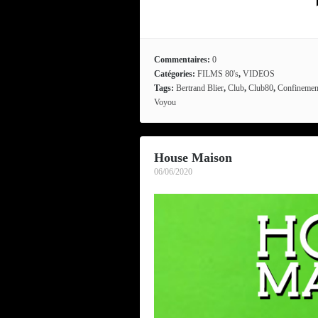
Commentaires:
0
Catégories:
FILMS 80's
,
VIDEOS
Tags:
Bertrand Blier
,
Club
,
Club80
,
Confinemen
Voyou
House Maison
06/06/2020