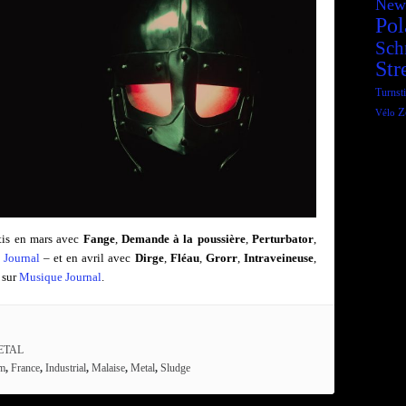
New
Pol
Sch
Str
Turnsti
Z
Vélo
tis en mars avec
Fange
,
Demande à la poussière
,
Perturbator
,
 Journal
– et en avril avec
Dirge
,
Fléau
,
Grorr
,
Intraveineuse
,
e sur
Musique Journal
.
ETAL
m
,
France
,
Industrial
,
Malaise
,
Metal
,
Sludge