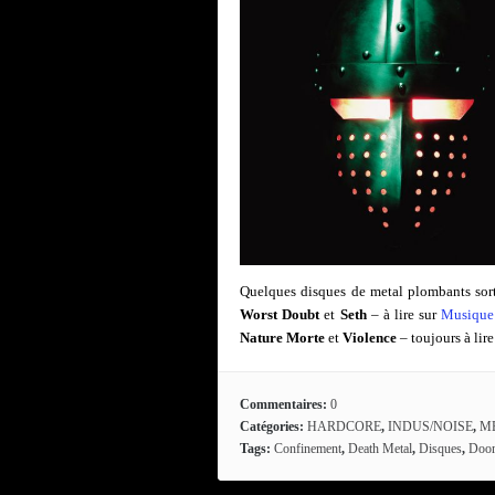
Quelques disques de metal plombants sor
Worst Doubt
et
Seth
– à lire sur
Musique
Nature Morte
et
Violence
– toujours à lir
Commentaires:
0
Catégories:
HARDCORE
,
INDUS/NOISE
,
M
Tags:
Confinement
,
Death Metal
,
Disques
,
Doo