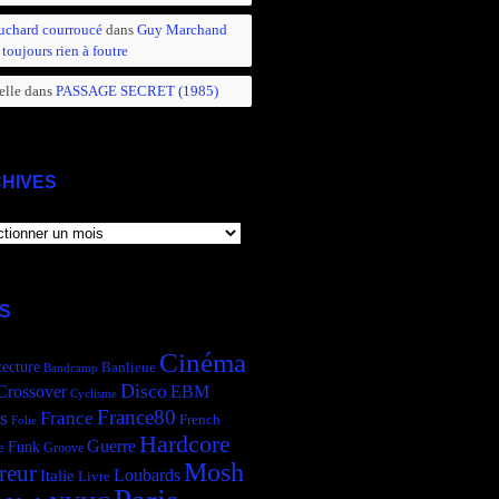
uchard courroucé
dans
Guy Marchand
 toujours rien à foutre
elle
dans
PASSAGE SECRET (1985)
HIVES
IVES
S
Cinéma
tecture
Banlieue
Bandcamp
Disco
Crossover
EBM
Cyclisme
France80
s
France
French
Folie
Hardcore
Guerre
Funk
e
Groove
Mosh
reur
Italie
Loubards
Livre