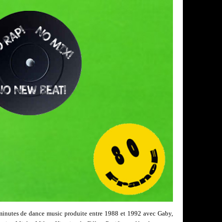
 minutes de dance music produite entre 1988 et 1992 avec Gaby,