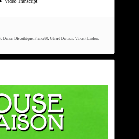
t
,
Danse
,
Discothèque
,
France80
,
Gérard Darmon
,
Vincent Lindon
,