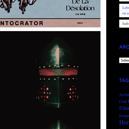
Leb
en a
Isab
ARC
ARCH
TAG
Archi
Club
Film
boogi
Hor