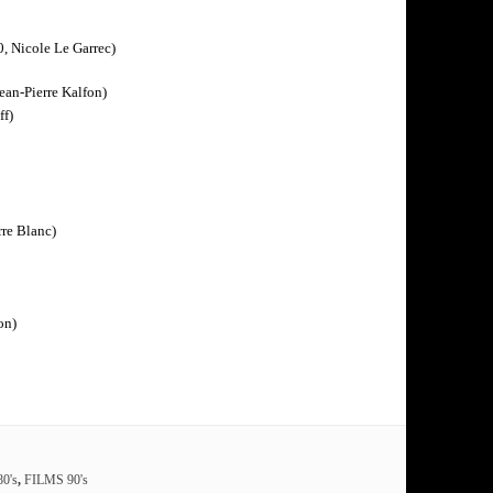
, Nicole Le Garrec)
ean-Pierre Kalfon)
ff)
rre Blanc)
on)
0's
,
FILMS 90's