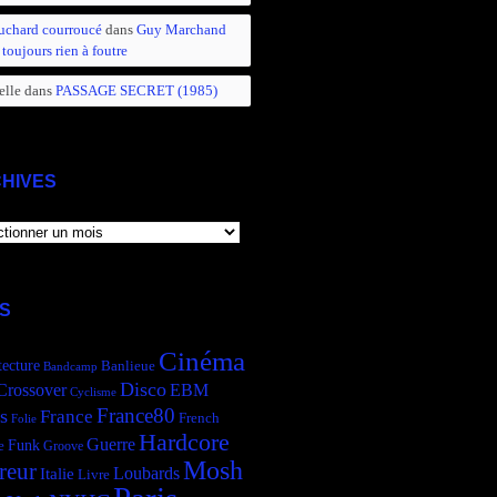
uchard courroucé
dans
Guy Marchand
 toujours rien à foutre
elle
dans
PASSAGE SECRET (1985)
HIVES
IVES
S
Cinéma
tecture
Banlieue
Bandcamp
Disco
Crossover
EBM
Cyclisme
France80
s
France
French
Folie
Hardcore
Guerre
Funk
e
Groove
Mosh
reur
Italie
Loubards
Livre