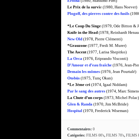
Eroina
(1980, Massimo Pirri)
Le Prix de la survi
e (1980, Hans Noever)
Plogoff, des pierres contre des fusils
(1980
*Le Coup Du Singe
(1979, Ode Bitton & J
Knife in the Head
(1978, Reinhardt Henau
New Old
(1978, Pierre Clémenti)
*Grauzone
(1977, Fredi M. Murer)
The Ascent
(1977, Larisa Shepitko)
La Orca
(1976, Eriprando Visconti)
D’Amour et d’eau fraîche
(1976, Jean-Pie
Demain les mômes
(1976, Jean Pourtalé)
Otobüs
(1975, Tunç Okan)
*Le 3ème cri
(1974, Igaal Niddam)
Par le sang des autres
(1974, Marc Simen
La Chute d’un corps
(1973, Michel Polac)
Glen & Randa
(1970, Jim McBride)
Hospital
(1970, Frederick Wiseman)
Commentaires:
0
Catégories:
FILMS 00's
,
FILMS 70's
,
FILMS 8