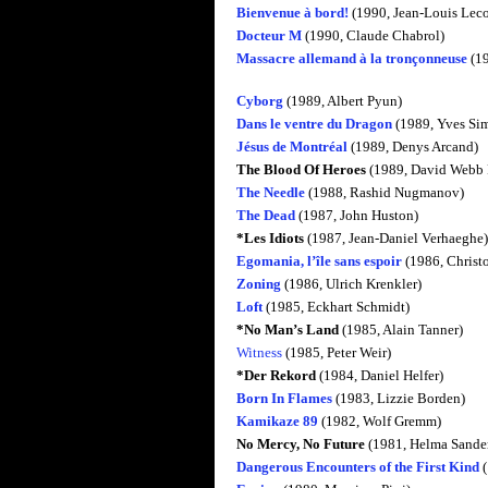
Bienvenue à bord!
(1990, Jean-Louis Leco
Docteur M
(1990, Claude Chabrol)
Massacre allemand à la tronçonneuse
(19
Cyborg
(1989, Albert Pyun)
Dans le ventre du Dragon
(1989, Yves Si
Jésus de Montréal
(1989, Denys Arcand)
The Blood Of Heroes
(1989, David Webb 
The Needle
(1988, Rashid Nugmanov)
The Dead
(1987, John Huston)
*Les Idiots
(1987, Jean-Daniel Verhaeghe)
Egomania, l’île sans espoir
(1986, Christ
Zoning
(1986, Ulrich Krenkler)
Loft
(1985, Eckhart Schmidt)
*No Man’s Land
(1985, Alain Tanner)
Witness
(1985, Peter Weir)
*Der Rekord
(1984, Daniel Helfer)
Born In Flames
(1983, Lizzie Borden)
Kamikaze 89
(1982, Wolf Gremm)
No Mercy, No Future
(1981, Helma Sande
Dangerous Encounters of the First Kind
(