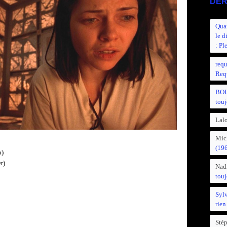
DER
Quan
le d
: Pl
requ
Requ
BOI
touj
Lalo
Mic
(19
o)
r)
Nad
touj
Syl
rien
Sté