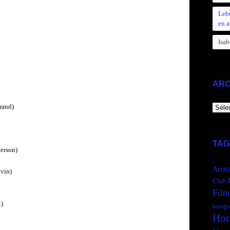
Leb
en a
Isab
ARC
rand)
ARCH
TAG
kerson)
Archi
vin)
Club
Film
x)
boogi
Hor