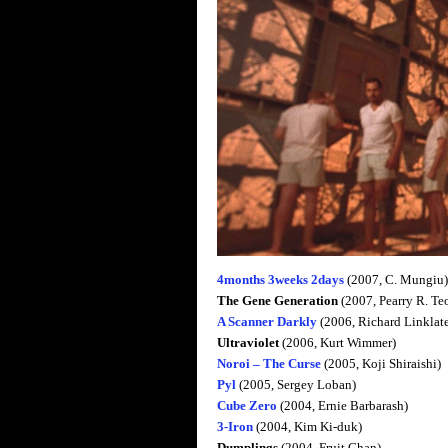
4months 3weeks 2days
(2007, C. Mungiu)
The Gene Generation
(2007, Pearry R. Te
A Scanner Darkly
(2006, Richard Linklate
Ultraviolet
(2006, Kurt Wimmer)
Noroi – The Curse
(2005, Koji Shiraishi)
Pyl
(2005, Sergey Loban)
Cube Zero
(2004, Ernie Barbarash)
3-Iron
(2004, Kim Ki-duk)
Dumplings
(2004, Fruit Chan)