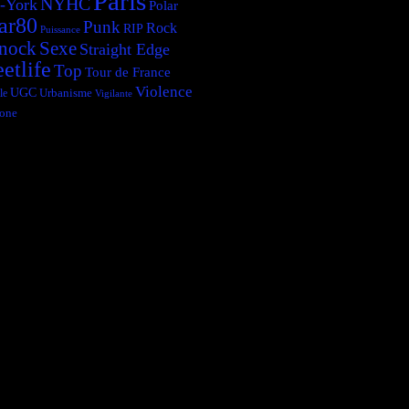
Paris
NYHC
-York
Polar
ar80
Punk
Rock
RIP
Puissance
Sexe
nock
Straight Edge
eetlife
Top
Tour de France
Violence
UGC
le
Urbanisme
Vigilante
one