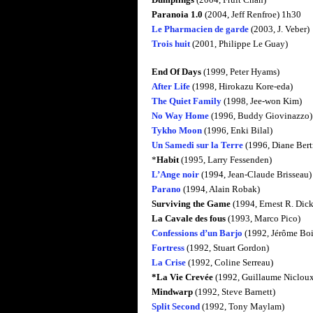
Paranoia 1.0
(2004, Jeff Renfroe) 1h30
Le Pharmacien de garde
(2003, J. Veber)
Trois huit
(2001, Philippe Le Guay)
End Of Days
(1999, Peter Hyams)
After Life
(1998, Hirokazu Kore-eda)
The Quiet Family
(1998, Jee-won Kim)
No Way Home
(1996, Buddy Giovinazzo)
Tykho Moon
(1996, Enki Bilal)
Un Samedi sur la Terre
(1996, Diane Bert
*
Habit
(1995, Larry Fessenden)
L’Ange noir
(1994, Jean-Claude Brisseau)
Parano
(1994, Alain Robak)
Surviving the Game
(1994, Ernest R. Dic
La Cavale des fous
(1993, Marco Pico)
Confessions d’un Barjo
(1992, Jérôme Boi
Fortress
(1992, Stuart Gordon)
La Crise
(1992, Coline Serreau)
*La Vie Crevée
(1992, Guillaume Niclou
Mindwarp
(1992, Steve Barnett)
Split Second
(1992, Tony Maylam)