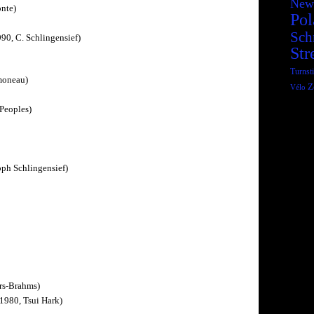
New
nte)
Pol
Sch
90, C. Schlingensief)
Str
Turnsti
moneau)
Z
Vélo
Peoples)
oph Schlingensief)
rs-Brahms)
1980, Tsui Hark)