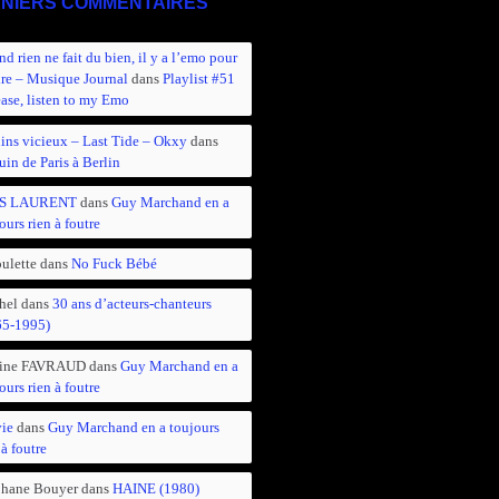
NIERS COMMENTAIRES
d rien ne fait du bien, il y a l’emo pour
ire – Musique Journal
dans
Playlist #51
ease, listen to my Emo
ins vicieux – Last Tide – Okxy
dans
in de Paris à Berlin
S LAURENT
dans
Guy Marchand en a
ours rien à foutre
ulette
dans
No Fuck Bébé
hel
dans
30 ans d’acteurs-chanteurs
65-1995)
ine FAVRAUD
dans
Guy Marchand en a
ours rien à foutre
vie
dans
Guy Marchand en a toujours
 à foutre
phane Bouyer
dans
HAINE (1980)