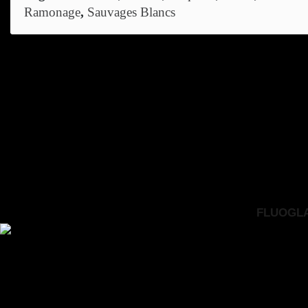
Ramonage
,
Sauvages Blancs
FLUOGLAC