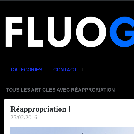
|
|
CATEGORIES
CONTACT
TOUS LES ARTICLES AVEC RÉAPPRORIATION
Réappropriation !
25/02/2016