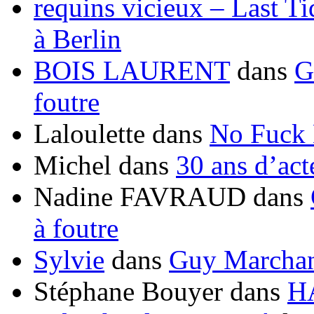
requins vicieux – Last T
à Berlin
BOIS LAURENT
dans
G
foutre
Laloulette
dans
No Fuck
Michel
dans
30 ans d’ac
Nadine FAVRAUD
dans
à foutre
Sylvie
dans
Guy Marchand
Stéphane Bouyer
dans
H