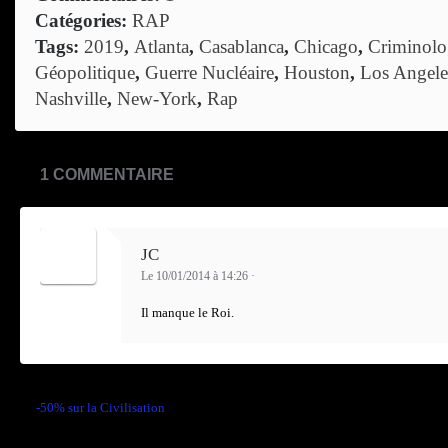
Catégories:
RAP
Tags:
2019
,
Atlanta
,
Casablanca
,
Chicago
,
Criminolo
Géopolitique
,
Guerre Nucléaire
,
Houston
,
Los Angele
Nashville
,
New-York
,
Rap
1 COMMENTAIRE
JC
Le 10/01/2014 à 14:26
·
Il manque le Roi.
←
-50% sur la Civilisation