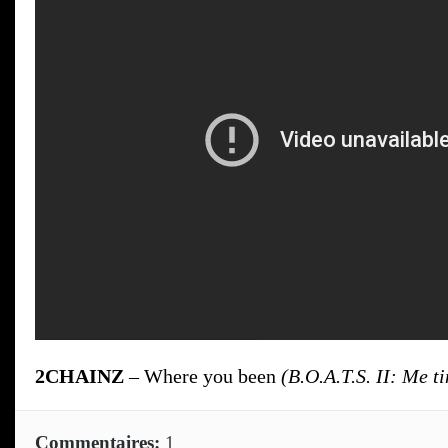
2CHAINZ
– Where you been
(B.O.A.T.S. II: Me t
Commentaires:
1