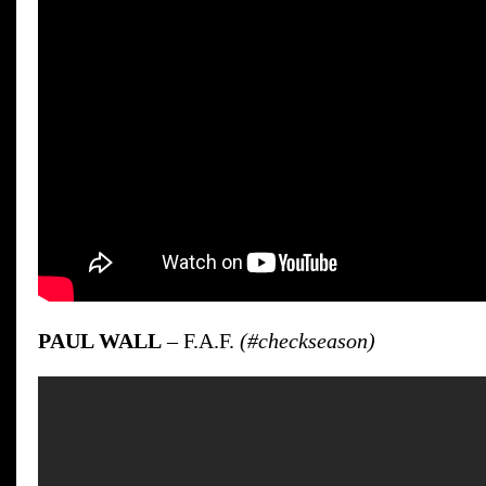
PAUL WALL
– F.A.F.
(#checkseason)