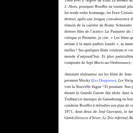
1988 avec
L’Argent
de Zola,
Le Roman de
2. Alors, pourquoi Rouffio ne tournait plu
lui rende enfin hommage, les Feux Croisés da
dernier, après une longue convalescence d
témoin de la carrière de Romy Schneider (
dernier film de l’actrice
La Passante du 
critique et Première, je cite: « Les films 
artisan à la main parfois lourde », sa mai
molles ! Ses quelques films virulents et vi
monde d’aujourd’hui. Et plus particulièr
composée de
Sept Morts sur Ordonnance
,
Assistant réalisateur sur les films de Jea
premiers Mocky (
Les Dragueurs
,
Les Vierg
vers la Nouvelle Vague ! Et pourtant. Son 
durant la Grande Guerre fait tâche dans l
Truffaut) et musique de Gainsbourg en font
conduire Rouffio à réétudier son plan de car
1971, dont deux de José Giovanni, le fam
Girod (
Sirocco d’hiver
,
Le Trio infernal
,
Re