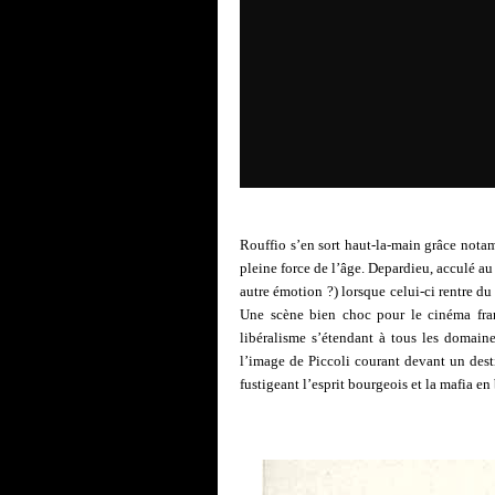
Rouffio s’en sort haut-la-main grâce nota
pleine force de l’âge. Depardieu, acculé au 
autre émotion ?) lorsque celui-ci rentre d
Une scène bien choc pour le cinéma fra
libéralisme s’étendant à tous les domaine
l’image de Piccoli courant devant un dest
fustigeant l’esprit bourgeois et la mafia e