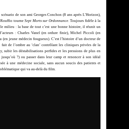
n scénario de son ami Georges Conchon (8 ans après L’Horizon),
s Rouffio tourne
Sept Morts sur Ordonnance
. Toujours fidèle à la
le milieu : la base de tout c’est une bonne histoire, il réunit un
’acteurs : Charles Vanel (en ordure finie), Michel Piccoli (en
eu (en jeune médecin fougueux). C’est l’histoire d’un docteur de
fait de l’ombre au ‘clan’ contrôlant les cliniques privées de la
, subir les déstabilisations perfides et les pressions de plus en
 jusqu’où ?) ou passer dans leur camp et renoncer à son idéal
sée à une médecine sociale, sans aucun soucis des patients et
roblématique qui va au-delà du film.