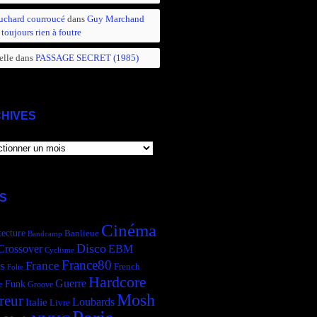
uchard courroucé
dans
Guy Marchand
 toujours rien à foutre
elle
dans
PASSAGE SECRET (1985)
HIVES
IVES
S
Cinéma
tecture
Banlieue
Bandcamp
Disco
Crossover
EBM
Cyclisme
France80
s
France
French
Folie
Hardcore
Guerre
Funk
e
Groove
Mosh
reur
Italie
Loubards
Livre