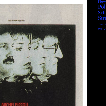
New
Pol
Sch
Str
Turnsti
Z
Vélo