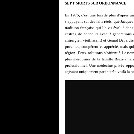
SEPT MORTS SUR ORDONNANCE
En 1975, c’est une fois de plus d’après u
s’appuyant sur des faits réels, que Jacque
tradition française qui l’a vu évolué dans 
casting de concours avec 3 générations d
chirurgien vieillissant) et Gérard Depardi
province, compétent et apprécié, mais qui 
région. Deux solutions s’offrent à Losseray
plus mesquines de la famille Brézé (mais
professionnel. Une médecine privée oppo
agissant uniquement par intérêt, voilà la p