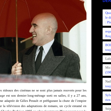
DER
Quan
le d
: Pl
requ
Requ
BOI
touj
Lalo
Mic
(19
Nad
touj
s rideaux des cinémas ne se sont plus jamais rouverts pour les
Syl
ouge
est son dernier long-métrage sorti en salles, il y a 27 ans,
rien
 adaptée de Gilles Perault et préfigurant la chute de l’empire
ur la télévision des adaptations de romans, un cycle entamé en
Sté