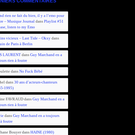
NIERS COMMENTAIRES
d rien ne fait du bien, il y a l’emo pour
ire – Musique Journal
dans
Playlist #51
ease, listen to my Emo
ins vicieux – Last Tide – Okxy
dans
in de Paris à Berlin
S LAURENT
dans
Guy Marchand en a
ours rien à foutre
ulette
dans
No Fuck Bébé
hel
dans
30 ans d’acteurs-chanteurs
65-1995)
ine FAVRAUD
dans
Guy Marchand en a
ours rien à foutre
vie
dans
Guy Marchand en a toujours
 à foutre
phane Bouyer
dans
HAINE (1980)