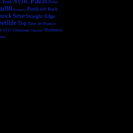
Paris
NYHC
-York
Polar
ar80
Punk
Rock
RIP
Puissance
Sexe
nock
Straight Edge
eetlife
Top
Tour de France
Violence
UGC
le
Urbanisme
Vigilante
one