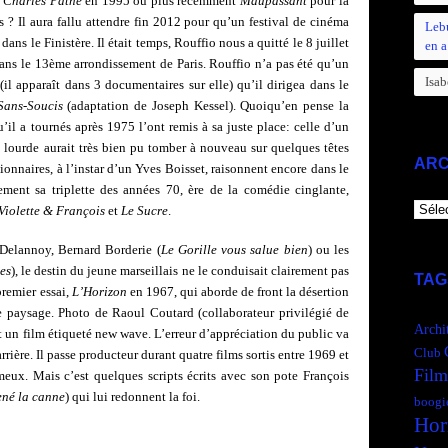
 Charles Pathé
en 1995 ou plus récemment
Maupassant
pour la
s ? Il aura fallu attendre fin 2012 pour qu’un festival de cinéma
Leb
ns le Finistère. Il était temps, Rouffio nous a quitté le 8 juillet
en a
ans le 13ème arrondissement de Paris. Rouffio n’a pas été qu’un
Isab
il apparaît dans 3 documentaires sur elle) qu’il dirigea dans le
Sans-Soucis
(adaptation de Joseph Kessel). Quoiqu’en pense la
qu’il a tournés après 1975 l’ont remis à sa juste place: celle d’un
n lourde aurait très bien pu tomber à nouveau sur quelques têtes
ARC
sionnaires, à l’instar d’un Yves Boisset, raisonnent encore dans le
ement sa triplette des années 70, ère de la comédie cinglante,
ARCH
Violette & François
et
Le Sucre
.
n Delannoy, Bernard Borderie (
Le Gorille vous salue bien
) ou les
es
), le destin du jeune marseillais ne le conduisait clairement pas
TAG
premier essai,
L’Horizon
en 1967, qui aborde de front la désertion
e paysage. Photo de Raoul Coutard (collaborateur privilégié de
Archi
 un film étiqueté new wave. L’erreur d’appréciation du public va
Club
rière. Il passe producteur durant quatre films sortis entre 1969 et
Film
eux. Mais c’est quelques scripts écrits avec son pote François
né la canne
) qui lui redonnent la foi.
boogi
Hor