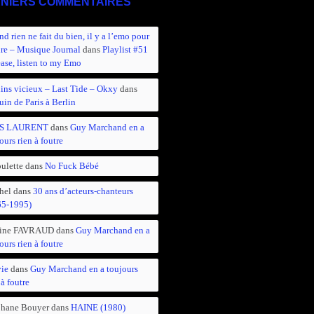
NIERS COMMENTAIRES
d rien ne fait du bien, il y a l’emo pour
ire – Musique Journal
dans
Playlist #51
ease, listen to my Emo
ins vicieux – Last Tide – Okxy
dans
in de Paris à Berlin
S LAURENT
dans
Guy Marchand en a
ours rien à foutre
ulette
dans
No Fuck Bébé
hel
dans
30 ans d’acteurs-chanteurs
65-1995)
ine FAVRAUD
dans
Guy Marchand en a
ours rien à foutre
vie
dans
Guy Marchand en a toujours
 à foutre
phane Bouyer
dans
HAINE (1980)