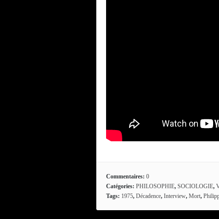
Commentaires:
0
Catégories:
PHILOSOPHIE
,
SOCIOLOGIE
,
Tags:
1975
,
Décadence
,
Interview
,
Mort
,
Philip