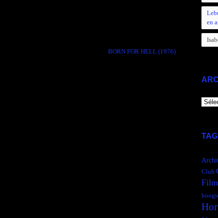
Leb
Comments are closed.
en a
Isab
BORN FOR HELL (1976)
→
ARC
ARCH
TAG
Archi
Club
Film
boogi
Hor