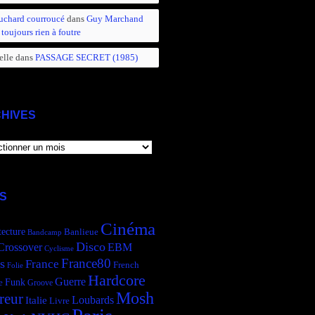
uchard courroucé
dans
Guy Marchand
 toujours rien à foutre
elle
dans
PASSAGE SECRET (1985)
HIVES
IVES
S
Cinéma
tecture
Banlieue
Bandcamp
Disco
Crossover
EBM
Cyclisme
France80
s
France
French
Folie
Hardcore
Guerre
Funk
e
Groove
Mosh
reur
Italie
Loubards
Livre