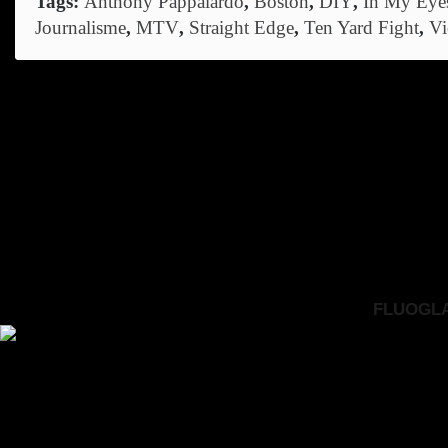
Tags:
Anthony Pappalardo
,
Boston
,
DIY
,
In My Eye
Journalisme
,
MTV
,
Straight Edge
,
Ten Yard Fight
,
Vi
FLUOGLAC