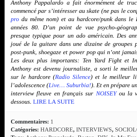
Anthony Pappalardo a fait énormément de truc
commencé par s’intéresser au skate (ne pas le con
pro
du même nom) et au hardcore/punk dans le B
années 80. D’un point de vue psycho-géograp
presque typique pour un ado américain. Des ann
joué de la guitare dans une dizaine de groupes 
post-punk, shoegaze et power pop qui n’ont jamais
Les deux plus importants: Ten Yard Fight et I
Anthony est devenu journaliste, a sorti le meille
sur le hardcore (
Radio Silence
) et le meilleur l
l’adolescence (
Live… Suburbia!
). Et en prépare u
interview fleuve en français sur
NOISEY
ou la v
dessous.
LIRE LA SUITE
Commentaires:
1
Catégories:
HARDCORE
,
INTERVIEWS
,
SOCIOL