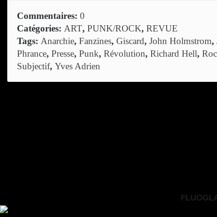
Commentaires:
0
Catégories:
ART
,
PUNK/ROCK
,
REVUE
Tags:
Anarchie
,
Fanzines
,
Giscard
,
John Holmstrom
,
Phrance
,
Presse
,
Punk
,
Révolution
,
Richard Hell
,
Roc
Subjectif
,
Yves Adrien
FLUOGLAC