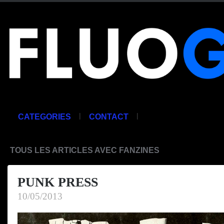
|
|
CATEGORIES
CONTACT
TOUS LES ARTICLES AVEC FANZINES
PUNK PRESS
10/05/2013