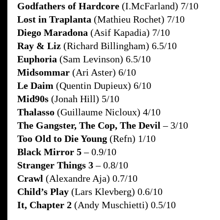
Godfathers of Hardcore
(I.McFarland) 7/10
Lost in Traplanta
(Mathieu Rochet) 7/10
Diego Maradona
(Asif Kapadia) 7/10
Ray & Liz
(Richard Billingham) 6.5/10
Euphoria
(Sam Levinson) 6.5/10
Midsommar
(Ari Aster) 6/10
Le Daim
(Quentin Dupieux) 6/10
Mid90s
(Jonah Hill) 5/10
Thalasso
(Guillaume Nicloux) 4/10
The Gangster, The Cop, The Devil
– 3/10
Too Old to Die Young
(Refn) 1/10
Black Mirror 5
– 0.9/10
Stranger Things 3
– 0.8/10
Crawl
(Alexandre Aja) 0.7/10
Child’s Play
(Lars Klevberg) 0.6/10
It, Chapter 2
(Andy Muschietti) 0.5/10