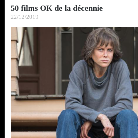
the
50 films OK de la décennie
Uglies
22/12/2019