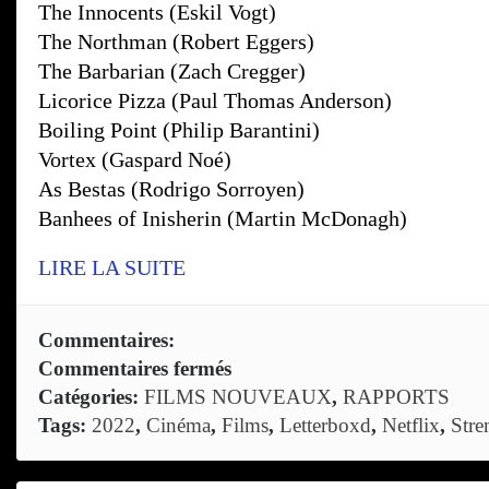
The Innocents (Eskil Vogt)
The Northman (Robert Eggers)
The Barbarian (Zach Cregger)
Licorice Pizza (Paul Thomas Anderson)
Boiling Point (Philip Barantini)
Vortex (Gaspard Noé)
As Bestas (Rodrigo Sorroyen)
Banhees of Inisherin (Martin McDonagh)
LIRE LA SUITE
Commentaires:
Commentaires fermés
sur
Catégories:
FILMS NOUVEAUX
,
RAPPORTS
The
Tags:
2022
,
Cinéma
,
Films
,
Letterboxd
,
Netflix
,
Stre
Good,
the
Bad,