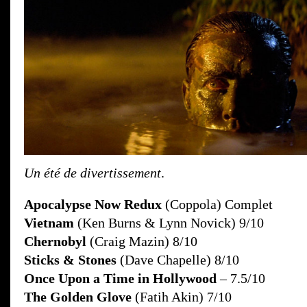
Un été de divertissement
.
Apocalypse Now Redux
(Coppola) Complet
Vietnam
(Ken Burns & Lynn Novick) 9/10
Chernobyl
(Craig Mazin) 8/10
Sticks & Stones
(Dave Chapelle) 8/10
Once Upon a Time in Hollywood
– 7.5/10
The Golden Glove
(Fatih Akin) 7/10