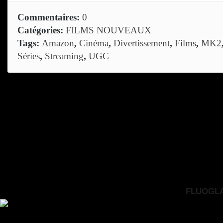
Commentaires:
0
Catégories:
FILMS NOUVEAUX
Tags:
Amazon
,
Cinéma
,
Divertissement
,
Films
,
MK2
Séries
,
Streaming
,
UGC
FLUOGLAC