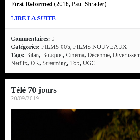
First Reformed
(2018, Paul Shrader)
LIRE LA SUITE
Commentaires:
0
Catégories:
FILMS 00's
,
FILMS NOUVEAUX
Tags:
Bilan
,
Bouquet
,
Cinéma
,
Décennie
,
Divertisse
Netflix
,
OK
,
Streaming
,
Top
,
UGC
Télé 70 jours
20/09/2019