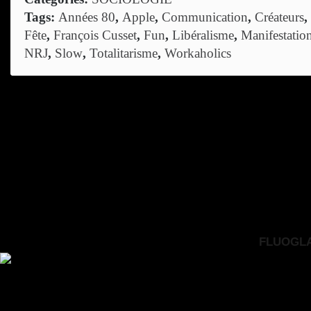
Tags:
Années 80
,
Apple
,
Communication
,
Créateurs
,
Fête
,
François Cusset
,
Fun
,
Libéralisme
,
Manifestatio
NRJ
,
Slow
,
Totalitarisme
,
Workaholics
FLUOGLAC