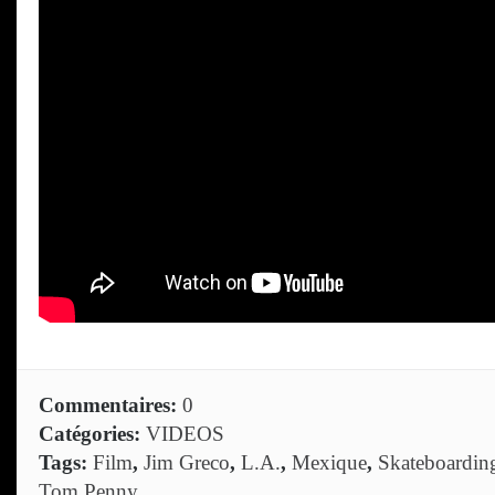
Commentaires:
0
Catégories:
VIDEOS
Tags:
Film
,
Jim Greco
,
L.A.
,
Mexique
,
Skateboardin
Tom Penny