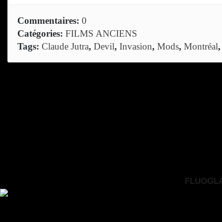
Commentaires:
0
Catégories:
FILMS ANCIENS
Tags:
Claude Jutra
,
Devil
,
Invasion
,
Mods
,
Montréal
FLUOGLAC