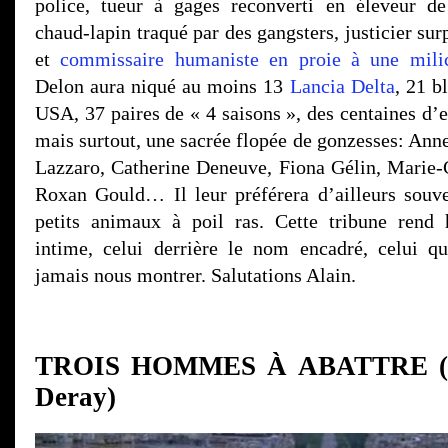
police, tueur à gages reconverti en éleveur de
chaud-lapin traqué par des gangsters, justicier sur
et
commissaire humaniste en proie à une milic
Delon aura niqué au moins 13
Lancia Delta
, 21 b
USA, 37 paires de « 4 saisons », des centaines d’
mais surtout, une sacrée flopée de gonzesses: Anne
Lazzaro, Catherine Deneuve, Fiona Gélin, Marie-
Roxan Gould… Il leur préférera d’ailleurs souv
petits animaux à poil ras. Cette tribune ren
intime, celui derrière le nom encadré, celui q
jamais nous montrer. Salutations Alain.
TROIS HOMMES À ABATTRE (19
Deray)