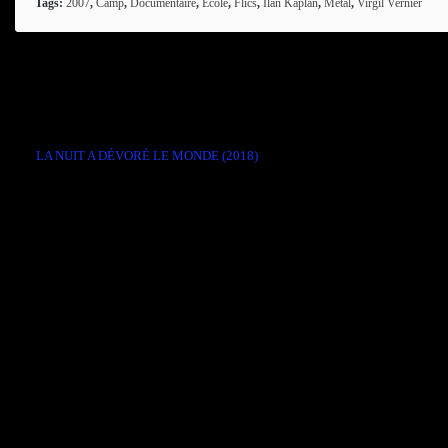
Tags:
2007
,
Camp
,
Documentaire
,
Ecole
,
Flics
,
Ilan Kaplan
,
Metal
,
Virgil Vernier
Comments are closed.
←
LA NUIT A DÉVORÉ LE MONDE (2018)