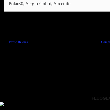
Polar80
,
Sergio Gobbi
,
Streetlife
Comments are closed.
←
Presse-Revues
Compl
FLUOGLAC